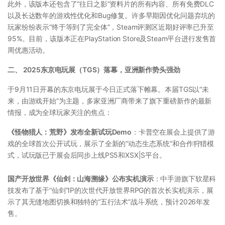
此外，该版本还包含了“往日之影”资料片的所有内容、所有免费DLC
以及长达数年的游戏性优化和Bug修复。许多早期因优化问题弃坑的
玩家纷纷表示“终于等到了完全体”，Steam评测区近期好评率已升至
95%。目前，该版本正在PlayStation Store及Steam平台进行发售首
周优惠活动。
二、 2025东京电玩展（TGS）落幕，亚洲新作势头强劲
于9月11日开幕的东京电玩展于今日正式落下帷幕。本届TGS以“未
来，由游戏开始”为主题，多家亚洲厂商带来了旗下重磅新作的最新
情报，成为全球玩家关注的焦点：
《怪物猎人：荒野》发布全新试玩Demo
：卡普空在展会上提供了游
戏的全球首次公开试玩，展示了全新的“动态生态系统”和合作狩猎模
式，试玩版已于展会后同步上线PS5和XSX|S平台。
国产开放世界《仙剑：山海溯缘》公布实机演示
：中手游旗下软星科
技发布了基于“仙剑”IP的次世代开放世界RPG的首次长实机演示，展
示了其无缝地图切换和独特的“五行法术”战斗系统，预计2026年发
售。