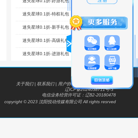
迷失星球0.1折-好游礼包
剩余：
18%
迷失星球0.1折-特权礼包
剩余：
18%
迷失星球0.1折-新手礼包
剩余：
18%
迷失星球0.1折-高级礼包
剩余：
18%
迷失星球0.1折-进游礼包
剩余：
18%
关于我们
|
联系我们
|
用户协议
|
游戏合作
|
网站地图
辽ICP备2024038711号-3
电信业务经营许可证：辽B2-20180478
copyright © 2023 沈阳悦动传媒有限公司 All rights resrved