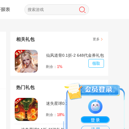
开服表
相关礼包
更多
仙风道骨0.1折-2 648代金券礼包
领取
剩余：
1%
热门礼包
迷失星球0.1折-初级礼包
领取
剩余：
18%