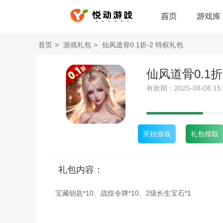
首页
游戏库
首页
>
游戏礼包
>
仙风道骨0.1折-2 特权礼包
仙风道骨0.1折
有效期：2025-08-08 15:18
开始游戏
礼包领取
礼包内容：
宝藏钥匙*10、战纹令牌*10、2级长生宝石*1