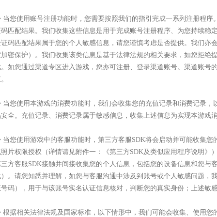
◆ 当您使用账号注册功能时，您需要按照我们的指引完成一系列注册程序
证码匹配结果。我们收集这些信息是用于完成账号注册程序、为您持续稳
验证码匹配结果属于您的个人敏感信息，请您谨慎考虑是否提供。我们亦
度加密保护）。我们收集该类信息是基于法律法规的相关要求，如您拒绝
戏。如您通过渠道专区进入游戏，您亦可注册、登录渠道账号。渠道账号
束。
◆ 当您使用本游戏的消费功能时，我们会收集您的充值记录和消费记录，
品安全。充值记录、消费记录属于敏感信息，收集上述信息为实现本游戏
◆ 当您使用游戏中的客服功能时，第三方客服SDK将会启动并可能收集
或照片权限授权（详情请见附件一：《第三方SDK及类似应用程序说明》
第三方客服SDK接触并间接收集您的个人信息，包括您的设备信息和您与
式）。请您知悉并理解，如您与客服沟通中涉及到账号或个人敏感问题，
证号码），用于与该账号实名认证信息核对，判断您的真实身份；上述敏
◆ 根据相关法律法规及国家标准，以下情形中，我们可能会收集、使用您