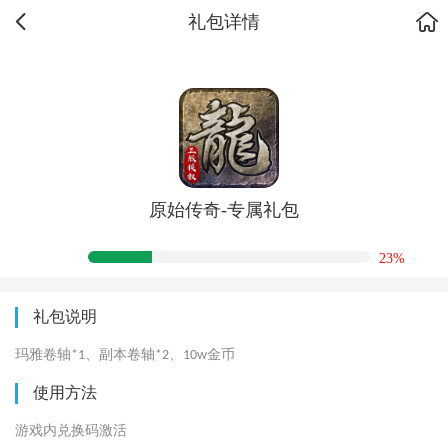
礼包详情
原始传奇-专属礼包
23%
礼包说明
玛雅卷轴
、副本卷轴
、
金币
*1
*2
10
w
使用方法
游戏内兑换码激活