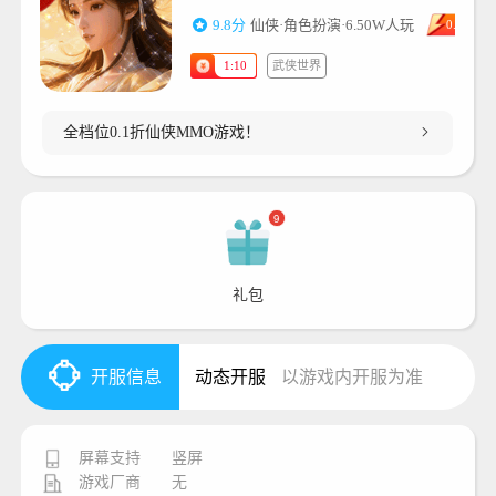
9.8分
仙侠·角色扮演·
6.50W人玩
0.1折
武侠世界
1:10
全档位0.1折仙侠MMO游戏！
9
礼包
开服信息
动态开服
以游戏内开服为准
屏幕支持
竖屏
游戏厂商
无