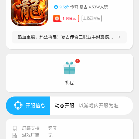
9.6分
传奇·复古·
4.53W人玩
上线送时装
1:10金元
热血重燃，玛法再启！复古传奇三职业手游震撼来
袭
5
礼包
开服信息
动态开服
以游戏内开服为准
屏幕支持
竖屏
游戏厂商
无